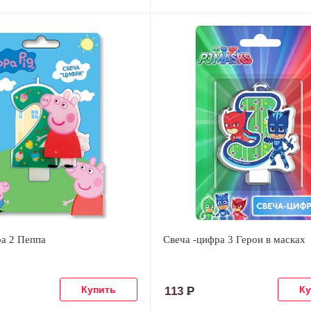
ра 2 Пеппа
Свеча -цифра 3 Герои в масках
113
Р