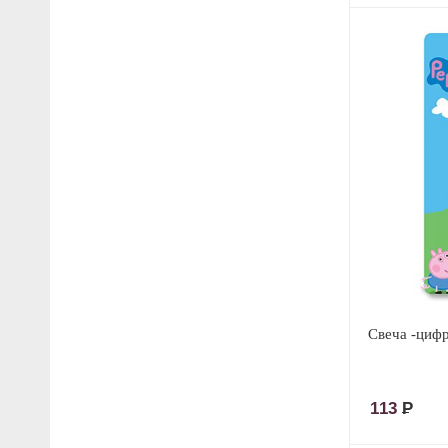
Свеча -циф
113
Р