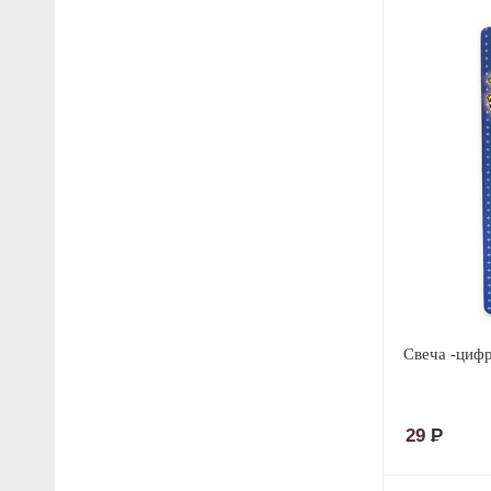
Свеча -цифр
29
Р