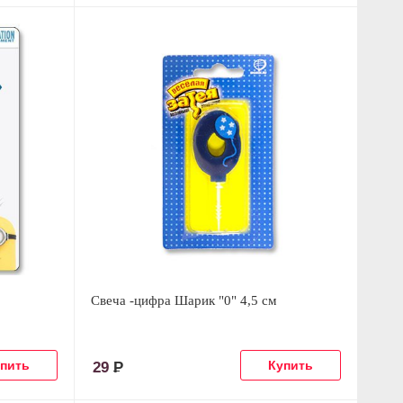
Свеча -цифра Шарик "0" 4,5 см
29
Р