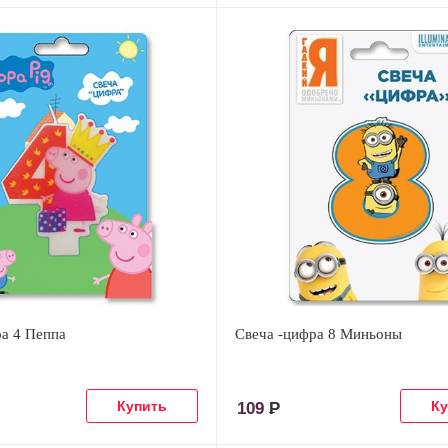
ра 4 Пеппа
Свеча -цифра 8 Миньоны
109
Р