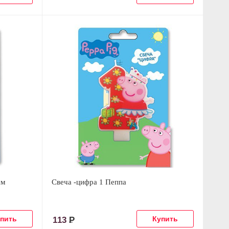
см
Свеча -цифра 1 Пеппа
113
Р