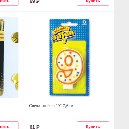
69
Р
Свеча -цифра "9" 7,6см
61
Р