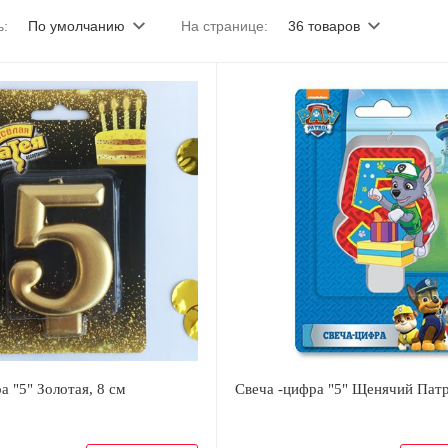
ь:
По умолчанию
На странице:
36 товаров
а "5" Золотая, 8 см
Свеча -цифра "5" Щенячий Патр