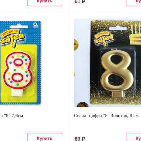
61
Р
а "8" 7,6см
Свеча -цифра "8" Золотая, 8 см
69
Р