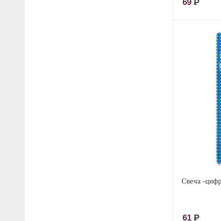
69
Р
Свеча -цифр
61
Р