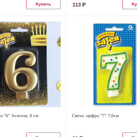
113
Р
а "6" Золотая, 8 см
Свеча -цифра "7" 7,6см