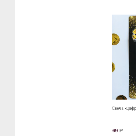
Свеча -цифр
69
Р