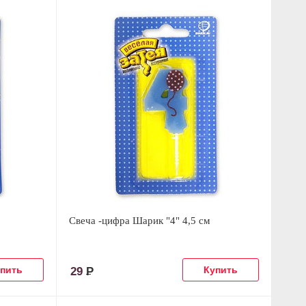
Свеча -цифра Шарик "4" 4,5 см
29
Р