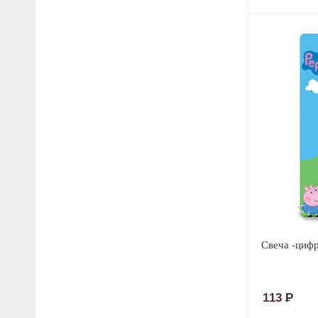
Свеча -циф
113
Р