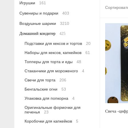
Игрушки
161
Сортироват
Сувениры и подарки
403
Воздушные шарики
3210
Домашний кондитер
425
Подставки для кексов и тортов
20
Наборы для кексов, капкейков
61
Топперы для торта и еды
48
Стаканчики для мороженого
4
Свечи для торта
206
Бенгальские огни
53
Упаковка для попкорна
4
Оригинальные формочки для
Свеча -цифр
печенья
23
Коробочки для капкейков
5