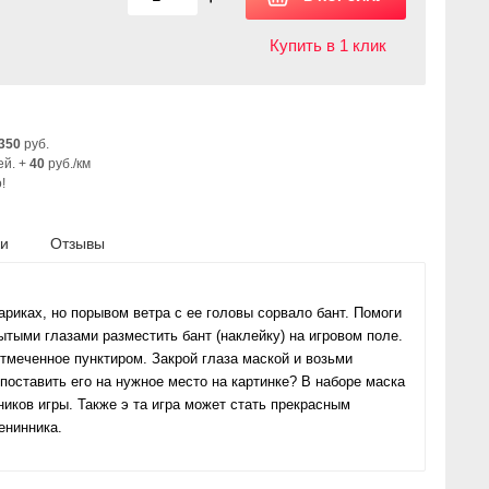
Купить в 1 клик
350
руб.
ей. +
40
руб./км
!
ки
Отзывы
риках, но порывом ветра с ее головы сорвало бант. Помоги
рытыми глазами разместить бант (наклейку) на игровом поле.
отмеченное пунктиром. Закрой глаза маской и возьми
 поставить его на нужное место на картинке? В наборе маска
ников игры. Также э та игра может стать прекрасным
енинника.