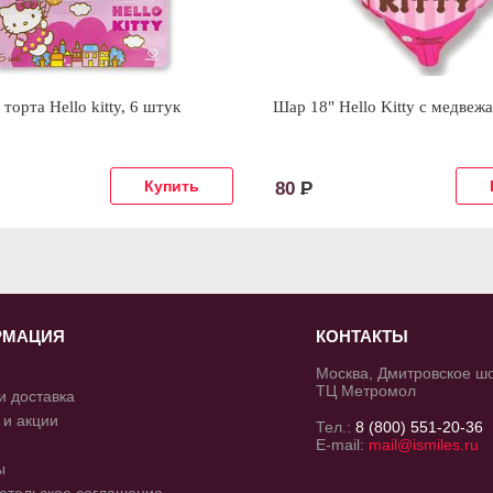
торта Hello kitty, 6 штук
Шар 18" Hello Kitty с медвеж
80
Р
РМАЦИЯ
КОНТАКТЫ
Москва, Дмитровское шос
ТЦ Метромол
и доставка
 и акции
Тел.:
8 (800) 551-20-36
E-mail:
mail@ismiles.ru
ы