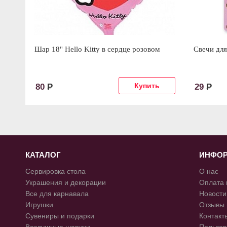
Шар 18" Hello Kitty в сердце розовом
Свечи для 
80
Р
29
Р
КАТАЛОГ
ИНФО
Сервировка стола
О нас
Украшения и декорации
Оплата 
Все для карнавала
Новости
Игрушки
Отзывы
Сувениры и подарки
Контакт