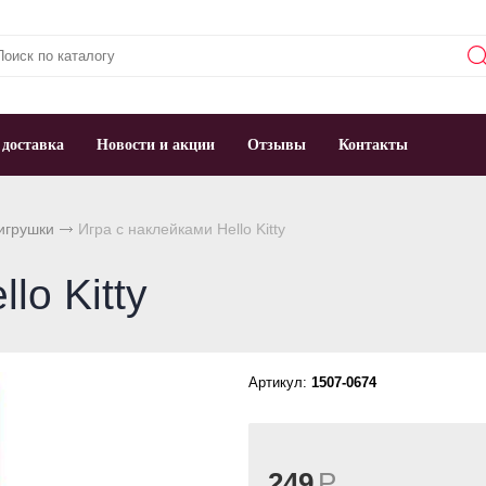
 доставка
Новости и акции
Отзывы
Контакты
игрушки
Игра с наклейками Hello Kitty
lo Kitty
Артикул:
1507-0674
249
Р