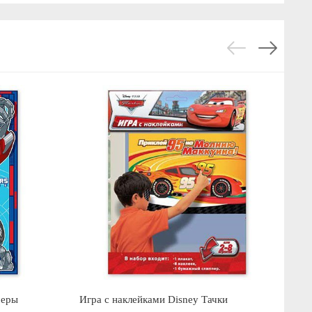
меры
Игра с наклейками Disney Тачки
Ма