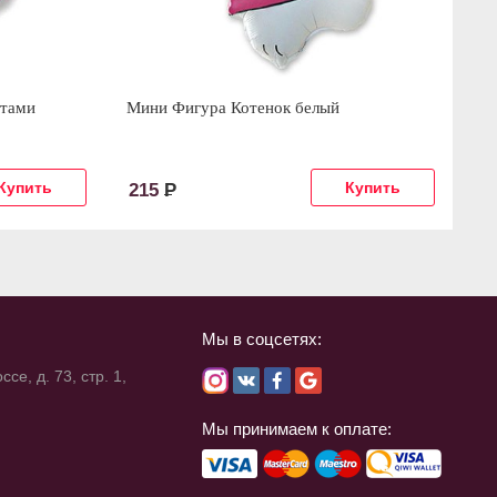
атами
Мини Фигура Котенок белый
Ша
215
Р
1
Мы в соцсетях:
се, д. 73, стр. 1,
Мы принимаем к оплате: