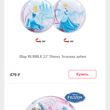
Шар BUBBLE 22" Disney Золушка дебют
479
Р