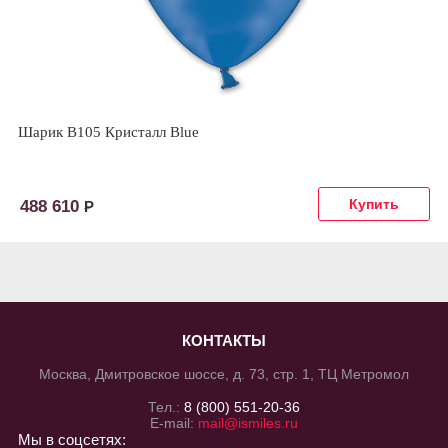
Шарик В105 Кристалл Blue
488 610
Р
КОНТАКТЫ
Москва, Дмитровское шоссе, д. 73, стр. 1, ТЦ Метромол
Тел.:
8 (800) 551-20-36
E-mail:
mail@ismiles.ru
Мы в соцсетях: