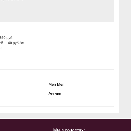
350
руб.
ей. +
40
руб./км
!
Meri Meri
Англия
Мы в соцсетях: