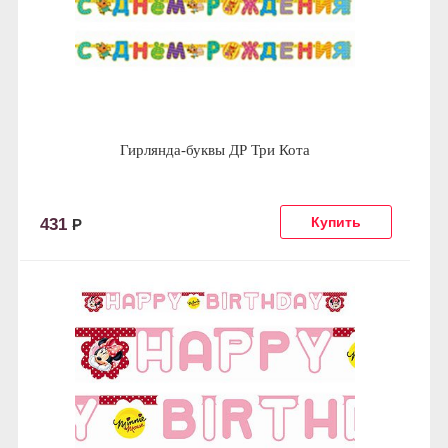
Гирлянда-буквы ДР Три Кота
431
Р