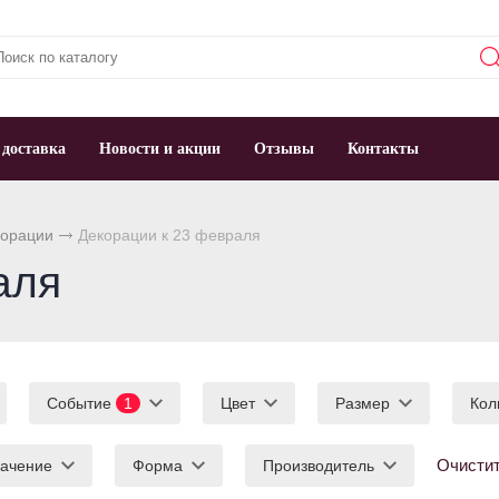
 доставка
Новости и акции
Отзывы
Контакты
корации
Декорации к 23 февраля
аля
Событие
1
Цвет
Размер
Кол
Очисти
ачение
Форма
Производитель