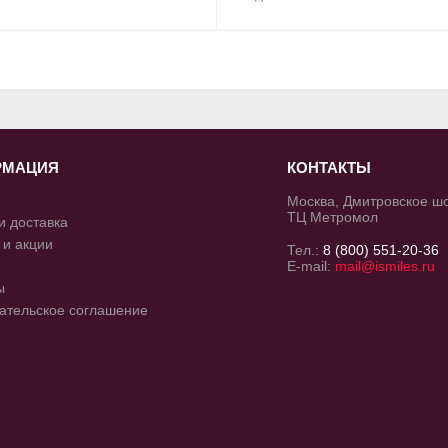
РМАЦИЯ
КОНТАКТЫ
Москва, Дмитровское шос
ТЦ Метромол
и доставка
 и акции
Тел.:
8 (800) 551-20-36
E-mail:
mail@ismiles.ru
ы
ательское соглашение