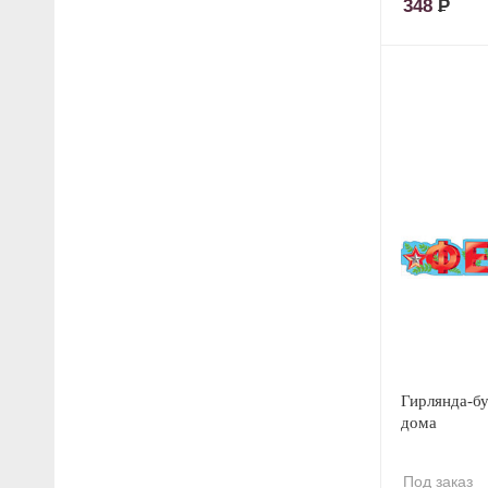
348
Р
Гирлянда-бу
дома
Под заказ