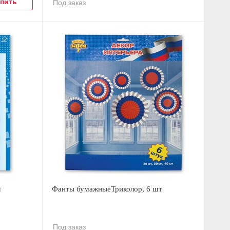
Под заказ
м
Фанты бумажныеТриколор, 6 шт
Под заказ