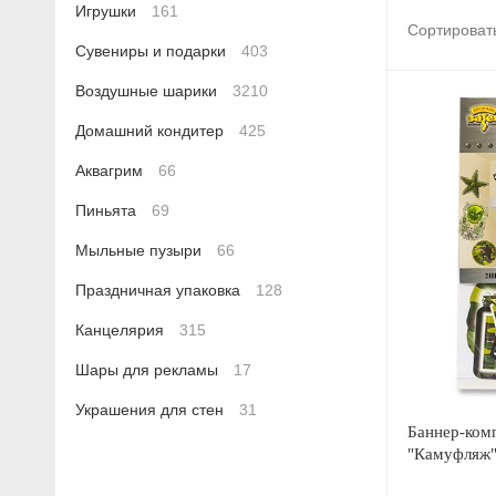
Игрушки
161
Сортироват
Сувениры и подарки
403
Воздушные шарики
3210
Домашний кондитер
425
Аквагрим
66
Пиньята
69
Мыльные пузыри
66
Праздничная упаковка
128
Канцелярия
315
Шары для рекламы
17
Украшения для стен
31
Баннер-комп
"Камуфляж"