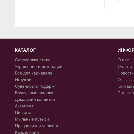
КАТАЛОГ
ИНФО
Сервировка стола
О нас
Украшения и декорации
Оплата 
Все для карнавала
Новости
Игрушки
Отзывы
Сувениры и подарки
Контакт
Воздушные шарики
Пользов
Домашний кондитер
Аквагрим
Пиньята
Мыльные пузыри
Праздничная упаковка
Канцелярия