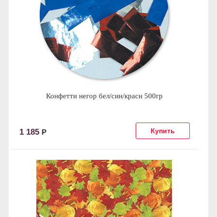
Конфетти негор бел/син/красн 500гр
1 185
Р