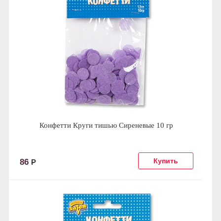
Конфетти Круги тишью Сиреневые 10 гр
86
Р