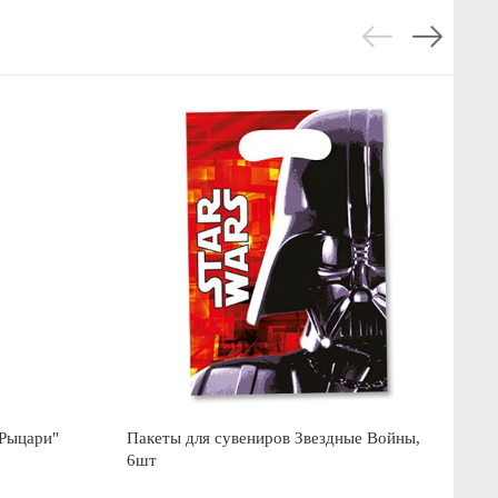
"Рыцари"
Пакеты для сувениров Звездные Войны,
Па
6шт
Ту