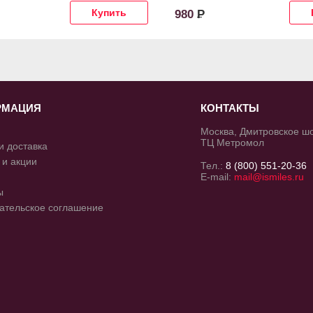
980
Р
РМАЦИЯ
КОНТАКТЫ
Москва, Дмитровское шос
ТЦ Метромол
и доставка
 и акции
Тел.:
8 (800) 551-20-36
E-mail:
mail@ismiles.ru
ы
ательское соглашение