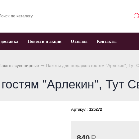
 доставка
Новости и акции
Отзывы
Контакты
Пакеты сувенирные
Пакеты для подарков гостям "Арлекин", Тут 
гостям "Арлекин", Тут С
Артикул:
125272
840
Р