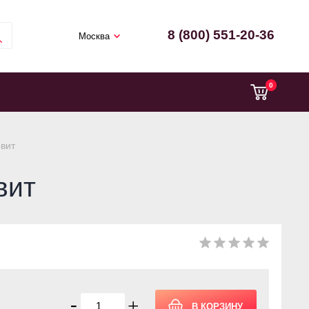
8 (800) 551-20-36
Москва
0
Свит
вит
-
+