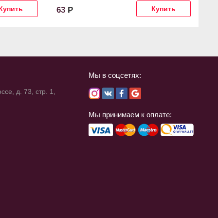
63
Р
8
Мы в соцсетях:
се, д. 73, стр. 1,
Мы принимаем к оплате: