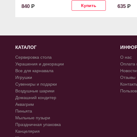
840
Р
635
Р
КАТАЛОГ
ИНФО
Сервировка стола
О нас
Украшения и декорации
Оплата 
Все для карнавала
Новости
Игрушки
Отзывы
Сувениры и подарки
Контакт
Воздушные шарики
Пользов
Домашний кондитер
Аквагрим
Пиньята
Мыльные пузыри
Праздничная упаковка
Канцелярия