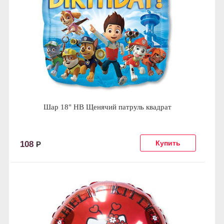
Шар 18" HB Щенячий патруль квадрат
108
Р