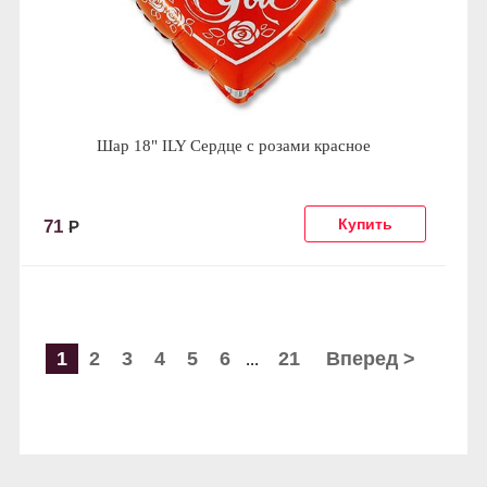
Шар 18" ILY Сердце с розами красное
71
Р
1
2
3
4
5
6
21
Вперед >
...