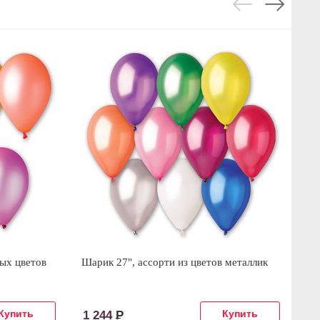
вых цветов
Шарик 27", ассорти из цветов металлик
18
1 244
Р
5