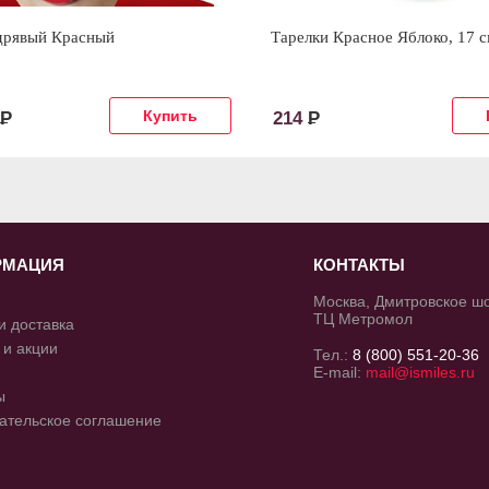
дрявый Красный
Тарелки Красное Яблоко, 17 с
Р
214
Р
РМАЦИЯ
КОНТАКТЫ
Москва, Дмитровское шос
ТЦ Метромол
и доставка
 и акции
Тел.:
8 (800) 551-20-36
E-mail:
mail@ismiles.ru
ы
ательское соглашение