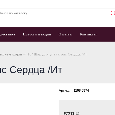
 доставка
Новости и акции
Отзывы
Контакты
ексные шары
18" Шар для упак c рис Сердца /Ит
ис Сердца /Ит
Артикул:
1108-0374
578
Р