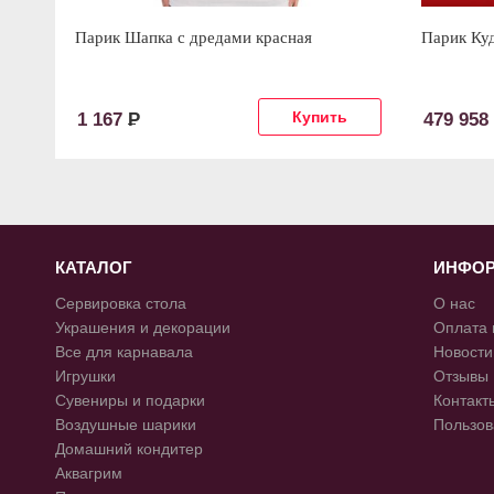
Парик Шапка с дредами красная
Парик Ку
1 167
Р
479 958
КАТАЛОГ
ИНФО
Сервировка стола
О нас
Украшения и декорации
Оплата 
Все для карнавала
Новости
Игрушки
Отзывы
Сувениры и подарки
Контакт
Воздушные шарики
Пользов
Домашний кондитер
Аквагрим