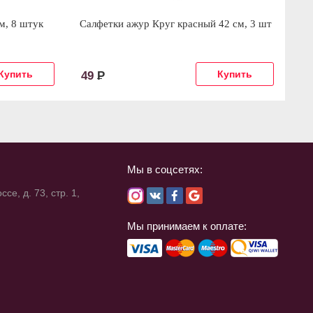
м, 8 штук
Салфетки ажур Круг красный 42 см, 3 шт
Са
шт
49
Р
2
Мы в соцсетях:
се, д. 73, стр. 1,
Мы принимаем к оплате: