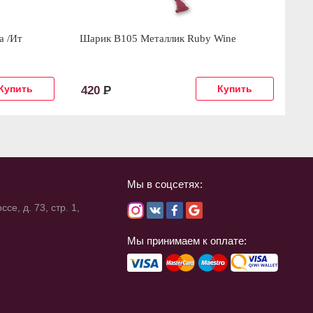
а /Ит
Шарик В105 Металлик Ruby Wine
Ле
420
Р
1
Мы в соцсетях:
се, д. 73, стр. 1,
Мы принимаем к оплате: