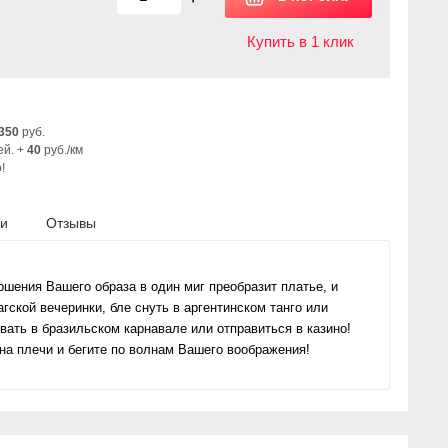
Купить в 1 клик
350
руб.
ей. +
40
руб./км
!
ки
Отзывы
шения Вашего образа в один миг преобразит платье, и
гской вечеринки, бле снуть в аргентинском танго или
ать в бразильском карнавале или отправиться в казино!
 на плечи и бегите по волнам Вашего воображения!