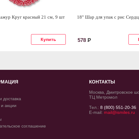
ажур Круг красный 21 см, 9 шт
18" Шар для упак c рис Сердц
578
Р
РМАЦИЯ
КОНТАКТЫ
Москва, Дмитровское шос
ТЦ Метромол
и доставка
 и акции
Тел.:
8 (800) 551-20-36
E-mail:
mail@ismiles.ru
ы
ательское соглашение