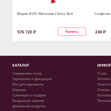
Шарик В105 Металлик Cherry Red
Салфетки 
576 720
Р
249
Р
КАТАЛОГ
ИНФО
Сервировка стола
О нас
Украшения и декорации
Оплата 
Все для карнавала
Новости
Игрушки
Отзывы
Сувениры и подарки
Контакт
Воздушные шарики
Пользов
Домашний кондитер