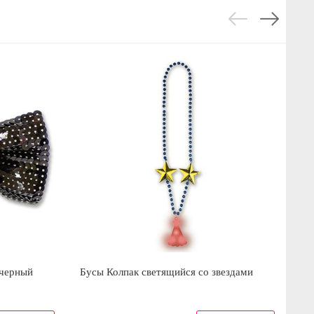
 черный
Бусы Колпак светящийся со звездами
Га