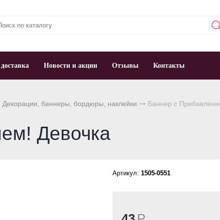
 доставка
Новости и акции
Отзывы
Контакты
Декорации, баннеры, бордюры, наклейки
Баннер с Прибавлени
ем! Девочка
Артикул:
1505-0551
43
Р