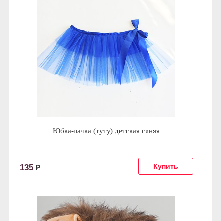
Юбка-пачка (туту) детская синяя
135
Р