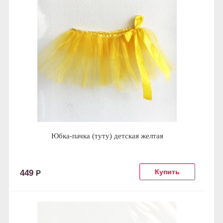
Юбка-пачка (туту) детская желтая
449
Р