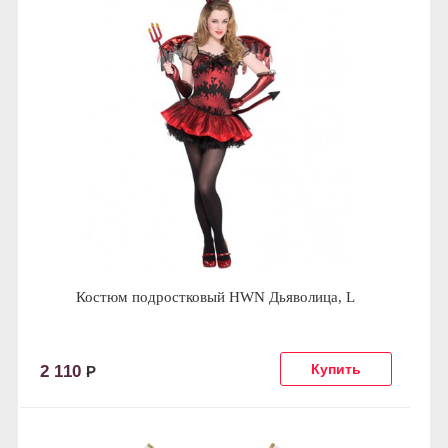
Костюм подростковый HWN Дьяволица, L
2 110
Р