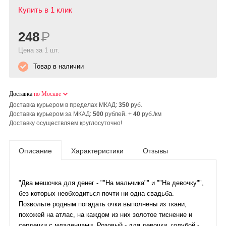
Купить в 1 клик
248
Р
Цена за 1 шт.
Товар в наличии
Доставка
по Москве
Доставка курьером в пределах МКАД:
350
руб.
Доставка курьером за МКАД:
500
рублей. +
40
руб./км
Доставку осуществляем круглосуточно!
Описание
Характеристики
Отзывы
"Два мешочка для денег - ""На мальчика"" и ""На девочку"",
без которых необходиться почти ни одна свадьба.
Позвольте родным погадать очки выполнены из ткани,
похожей на атлас, на каждом из них золотое тиснение и
сердечки с младенцами. Розовый - для девочки, голубой -