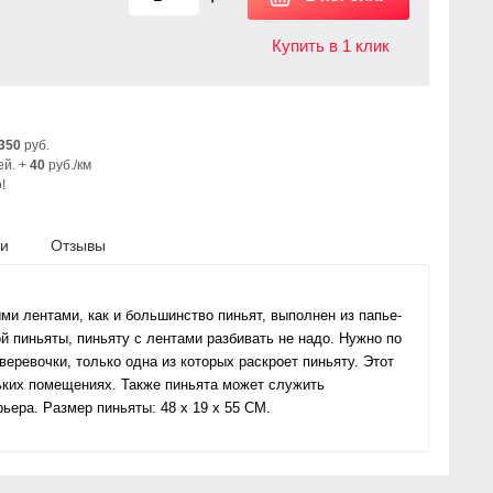
Купить в 1 клик
350
руб.
ей. +
40
руб./км
!
ки
Отзывы
ми лентами, как и большинство пиньят, выполнен из папье-
й пиньяты, пиньяту с лентами разбивать не надо. Нужно по
веревочки, только одна из которых раскроет пиньяту. Этот
ьких помещениях. Также пиньята может служить
ера. Размер пиньяты: 48 х 19 х 55 СМ.