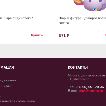
е шары "Единороги"
Шар П фигура Единорог вол
голова
571
Р
РМАЦИЯ
КОНТАКТЫ
Москва, Дмитровское шос
ТЦ Метромол
и доставка
 и акции
Тел.:
8 (800) 551-20-36
E-mail:
mail@ismiles.ru
ы
ательское соглашение