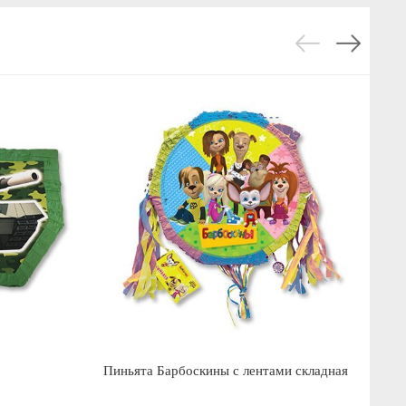
Пиньята Барбоскины с лентами складная
Пи
ск