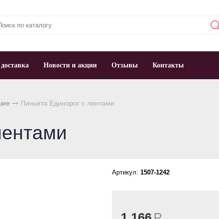
 доставка
Новости и акции
Отзывы
Контакты
шие
Пиньята Единорог с лентами
лентами
Артикул:
1507-1242
1 166
Р