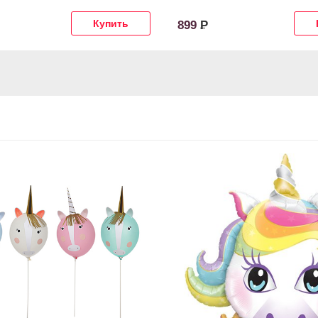
899
Р