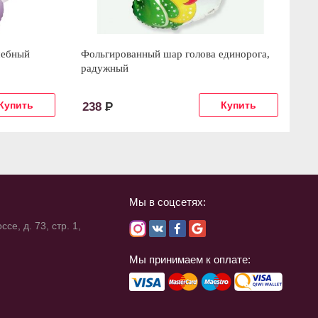
шебный
Фольгированный шар голова единорога,
Ша
радужный
238
Р
5
Мы в соцсетях:
се, д. 73, стр. 1,
Мы принимаем к оплате: