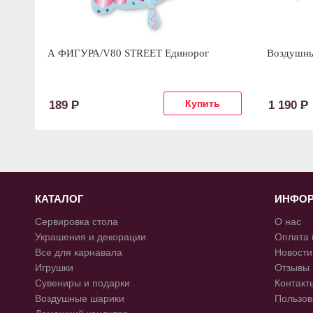
А ФИГУРА/V80 STREET Единорог
Воздушны
189
Р
1 190
Р
КАТАЛОГ
ИНФО
Сервировка стола
О нас
Украшения и декорации
Оплата 
Все для карнавала
Новости
Игрушки
Отзывы
Сувениры и подарки
Контакт
Воздушные шарики
Пользов